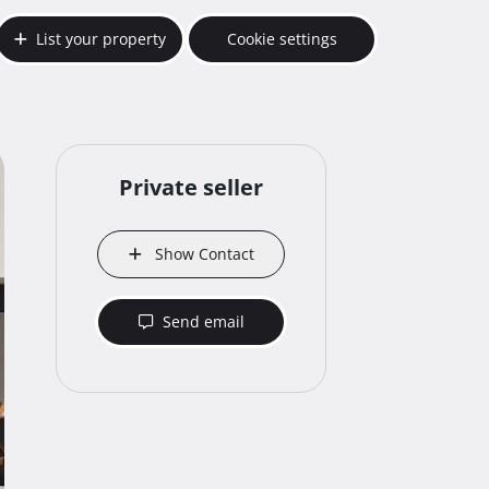
List your property
Cookie settings
Private seller
Show Contact
Send email