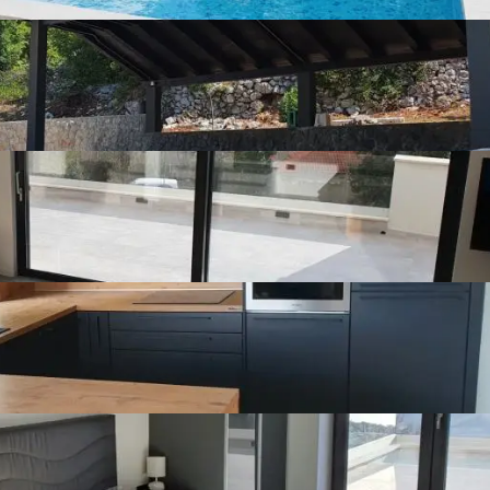
Number of
5
bathrooms
Number of toilets
5
Number of kitchens
2
Number of living
2
rooms
Furnishing
Furnished
Joinery
Alu
Dizalica topline; Alternativni izvori energije: Solarni paneli,
Toplinske pumpe
6 parking mjesta