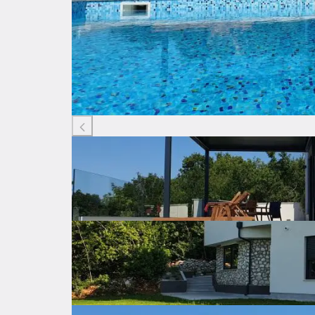
Listing ID: 61153882