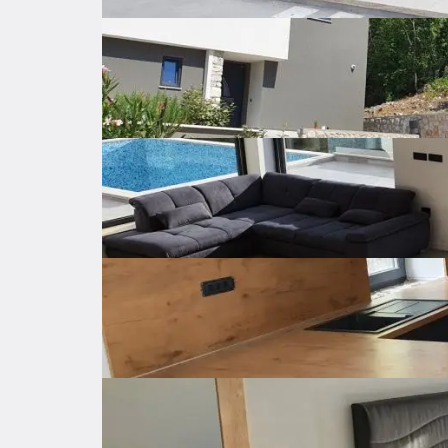
Price per square
14 €
meter
Surface area
350 ㎡
Gross surface
㎡
Total num. of floors
2
Construction year
2024
Energy class
A
Available from
Odmah
Autonomous
Heating
Air condition
Private parking
Parking
Covered parking