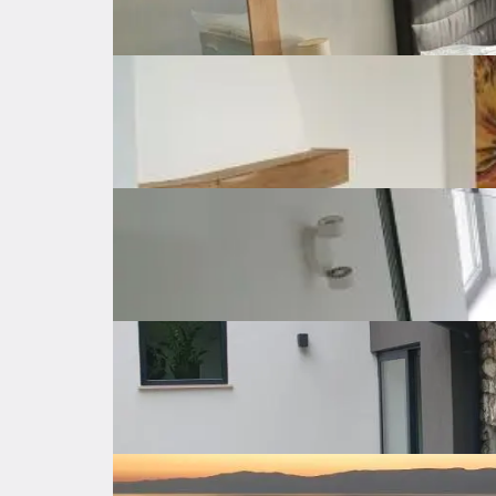
Storage
Alarm
Fireplace
Property amenities
Internet
Air Condition
Televis
Oven
Range hood
Dishwashe
Expenses
Location