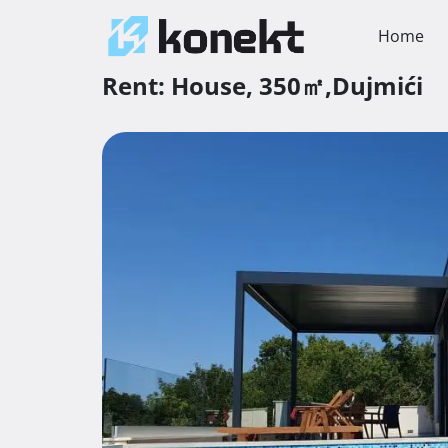
Home
Rent:
House,
350㎡,
Dujmići