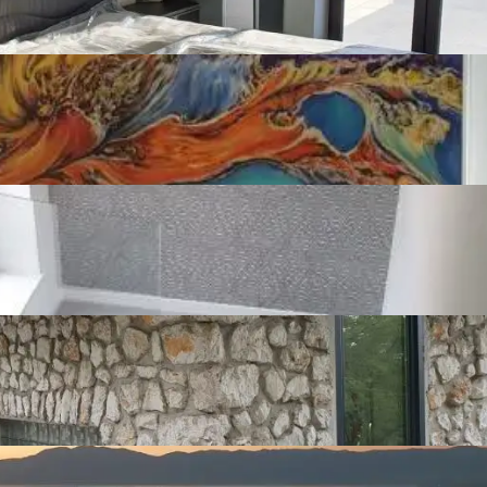
Innter staircase
Balcony
Garden
Pool
ion
Sofa
Fridge with freezer
Stove
r
Washing machine
Bathtub
Shower