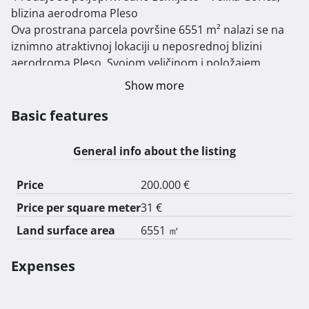
blizina aerodroma Pleso

Ova prostrana parcela površine 6551 m² nalazi se na 
iznimno atraktivnoj lokaciji u neposrednoj blizini 
aerodroma Pleso. Svojom veličinom i položajem, 
zemljište nudi odličan potencijal za različite namjene u 
Show more
budućnosti, uz već predan zahtjev za lokacijsku 
informaciju.

Basic features
Osnovne informacije:

K.O. VELIKA GORICA, K.Č 3146/2, ZK 3470

General info about the listing
Površina: 6551 m².

Namjena: Poljoprivredno zemljište s potencijalom za 
Price
200.000 €
dodatni razvoj.

Price per square meter
31 €
Lokacija: U neposrednoj blizini aerodroma Pleso, s 
odličnom prometnom povezanošću.

Land surface area
6551 ㎡
Prednosti lokacije:

Prometna povezanost: Parcela se nalazi u blizini svih 
Expenses
važnijih prometnica, što omogućuje jednostavan 
pristup i povezanost s gradovima Velika Gorica i 