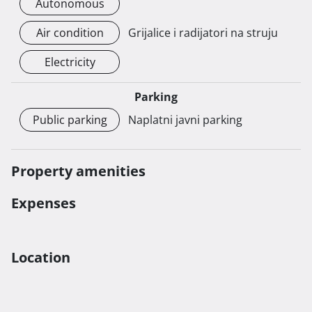
Autonomous
sportske dvorane čini ovu nekretninu privlačnom za 
turističke najmove i za one koji žele živjeti u blizini svih 
Air condition
Grijalice i radijatori na struju
potrebnih sadržaja.

Electricity
Povlaštena karta za gradski parking: Imati povlaštenu 
kartu za parkiranje može biti značajna pogodnost za 
Parking
stanare zbog malih troškova.

Public parking
Naplatni javni parking
Pristupačnost za osobe s poteškoćama u kretanju: 
Naglašeno je da veći dio stana može biti pristupačan 
Property amenities
osobama s poteškoćama u kretanju, što dodaje 
dodatnu vrijednost nekretnini jer je prilagodljiva 
Expenses
različitim potrebama kupaca.

Ukratko, ovaj stan ima mnogo pozitivnih atributa koji 
Location
bi mogli privući različite kupce, od investitora koji traže 
turističku nekretninu (popunjenost studia 100 dana u 
godini) do obitelji koje žele živjeti u blizini mora i svih 