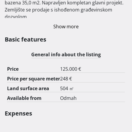
bazena 35,0 m2. Napravljen kompletan glavni projekt. 
Zemljište se prodaje s ishođenom građevinskom 
dozvolom.

Show more
Suvremeno oblikovana vila s vanjskim bazenom u 
zelenoj idili. Prilaz čestici je asfaltiran.

Basic features
Zemljište prodaje vlasnik bez agencijske provizije. 
General info about the listing
Vlasništvo 1/1.

Price
125.000 €
Price per square meter
248 €
Land surface area
504 ㎡
Available from
Odmah
Expenses