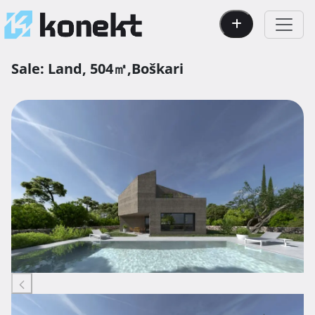
Sale:
Land,
504㎡,
Boškari