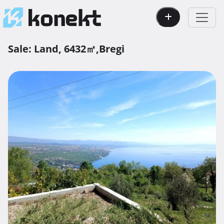
Sale:
Land,
6432㎡,
Bregi