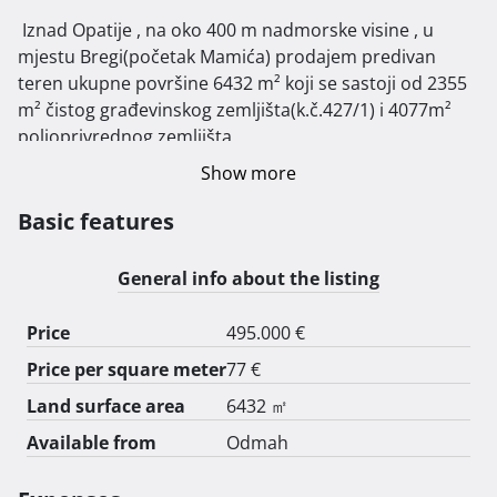
 Iznad Opatije , na oko 400 m nadmorske visine , u 
mjestu Bregi(početak Mamića) prodajem predivan 
teren ukupne površine 6432 m² koji se sastoji od 2355 
m² čistog građevinskog zemljišta(k.č.427/1) i 4077m² 
poljoprivrednog zemljišta.

Cijena cijelog zemljišta je 495 000 eura. Moguć dogovor 
Show more
oko cijene.

Prodaje se isključivo u komadu!

Basic features
Izvod iz katastra i lokacijska informacija za k.č. su u 
prilogu.

General info about the listing
Vlasnički list je uredan bez tereta.

Uz teren se nalazi potrebna infrastruktura.

Price
495.000 €
Prije par godina uz sam teren na susjednoj parceli je 
Price per square meter
77 €
izgrađena i obiteljska moderna vila.

Teren je smješten uz makadamski put koji se nastavlja 
Land surface area
6432 ㎡
na novu asfaltiranu cestu.

Available from
Odmah
S terena se pruža čaroban panoramski pogled na cijeli 
Kvarner.
