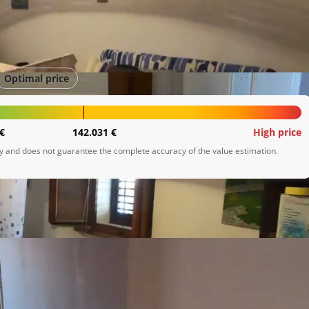
Optimal price
€
142.031 €
High price
ly and does not guarantee the complete accuracy of the value estimation.
jem. Zgrada je oslonjena na Creski muzej, u strogom centru
od kuhinje s blagovaonicom, dvije spavaće sobe, kupaonicom i
avan, koje služi kao spremište.

acija je dosta mirna čak i u špici turističke sezone.
