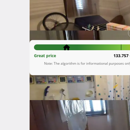
Cres
Primorsko-goranska županija
110.000 €
Great price
133.757 
Note: The algorithm is for informational purposes on
Description
 Prodaje se stan, smješten na 2. katu zgrade, površine 44 m2, u staroj povijesnoj jezgri grada Cresa. Za 
renovaciju, prodaje se s kompletnim namješta
grada, a od rive je udaljen 100 m. Sastoji se 
hodnikom. Iz stana se može ući u potkrovlje / t
Iako je stan smješten u samom centru grada, lok