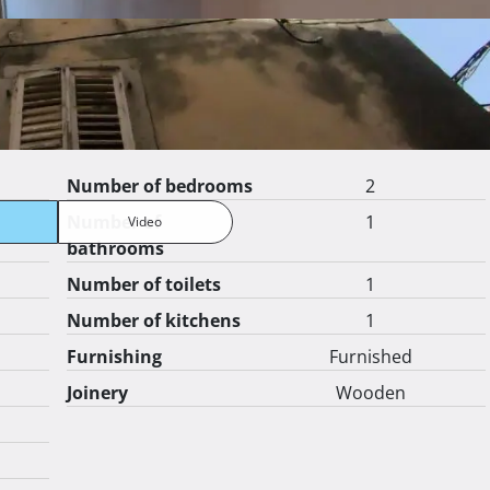
Show more
Listing details
Number of bedrooms
2
Number of
1
Video
bathrooms
Number of toilets
1
Number of kitchens
1
Furnishing
Furnished
Joinery
Wooden