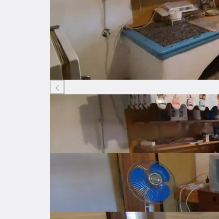
Listing ID: 92458531