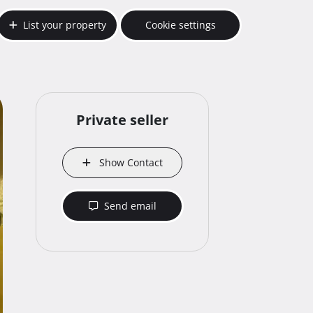
List your property
Cookie settings
Private seller
Show Contact
Send email