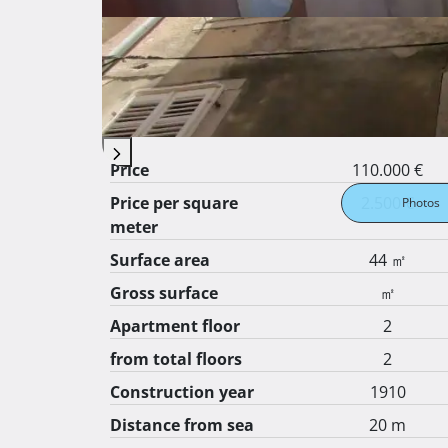
Molimo zvati na broj 0912939299 
Basic features
General info about the listing
Price
110.000 €
Price per square
2.500 €
Photos
meter
Surface area
44 ㎡
Gross surface
㎡
Apartment floor
2
from total floors
2
Construction year
1910
Distance from sea
20 m