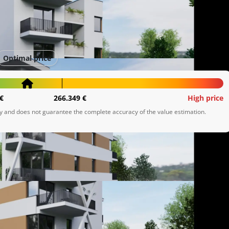
Optimal price
€
266.349 €
High price
ly and does not guarantee the complete accuracy of the value estimation.
nirani stanovi na vrhunskoj lokaciji pružit će vam sve što je 
ičitim veličinama, u rasponu kvadrature od 40 do 85 
sobne i trosobne stanove. Stanovi su opremljeni 