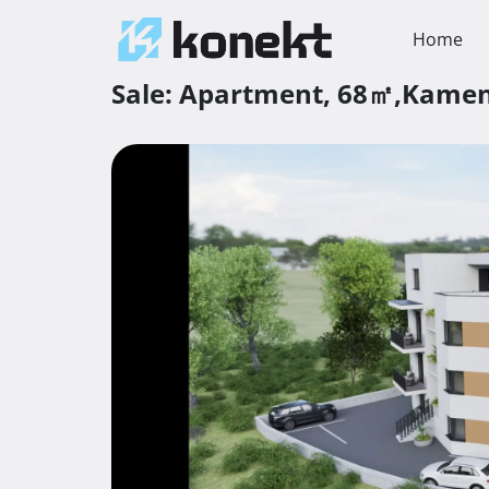
Home
Sale:
Apartment,
68㎡,
Kame