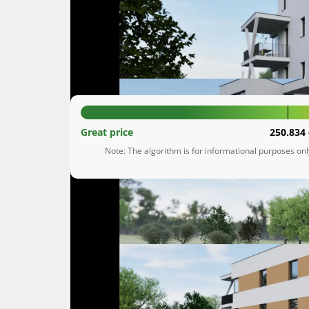
Kamen
Splitsko-dalmatinska županija
257.222 €
Great price
250.834 
Note: The algorithm is for informational purposes on
Description
  Među našim novim projektima u Splitu, posebno izdvajamo novogradnju koja će biti smještena u 
Alkarskoj ulici, u naselju Kamen. Moderno dizaj
potrebno za udoban i kvalitetan život.

Osam stanova u ovoj zgradi dostupno je u razl
četvornih metara, uključujući jednosobne, dvo