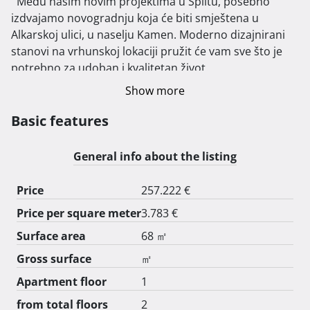
  Među našim novim projektima u Splitu, posebno 
izdvajamo novogradnju koja će biti smještena u 
Alkarskoj ulici, u naselju Kamen. Moderno dizajnirani 
stanovi na vrhunskoj lokaciji pružit će vam sve što je 
potrebno za udoban i kvalitetan život.

Osam stanova u ovoj zgradi dostupno je u različitim 
Show more
veličinama, u rasponu kvadrature od 40 do 85 
četvornih metara, uključujući jednosobne, dvosobne i 
Basic features
trosobne stanove. Stanovi su opremljeni podzemnim 
garažama ili vanjskim parkirnim mjestima.

General info about the listing
Zgrada se nalazi u blizini svih važnih sadržaja, 
uključujući shopping centre City Center One Split i Mall 
Price
257.222 €
of Split, kao i osnovnu školu, vrtić, crkvu, ambulantu, 
Price per square meter
3.783 €
ljekarnu i ostale neophodne usluge, što je čini 
idealnom za obitelji, parove i pojedince.

Surface area
68 ㎡
Svi stanovi pažljivo su opremljeni, s naglaskom na 
Gross surface
㎡
vrhunske materijale i modernu tehnologiju. Savršen su 
Apartment floor
1
spoj funkcionalnosti i estetike, prilagođeni svim 
potrebama suvremenog života. Ako tražite moderni 
from total floors
2