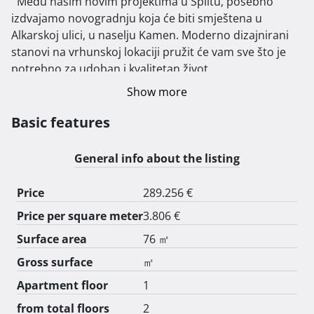
  Među našim novim projektima u Splitu, posebno 
izdvajamo novogradnju koja će biti smještena u 
Alkarskoj ulici, u naselju Kamen. Moderno dizajnirani 
stanovi na vrhunskoj lokaciji pružit će vam sve što je 
potrebno za udoban i kvalitetan život.

Osam stanova u ovoj zgradi dostupno je u različitim 
Show more
veličinama, u rasponu kvadrature od 40 do 85 
četvornih metara, uključujući jednosobne, dvosobne i 
Basic features
trosobne stanove. Stanovi su opremljeni podzemnim 
garažama ili vanjskim parkirnim mjestima.

General info about the listing
Zgrada se nalazi u blizini svih važnih sadržaja, 
uključujući shopping centre City Center One Split i Mall 
Price
289.256 €
of Split, kao i osnovnu školu, vrtić, crkvu, ambulantu, 
Price per square meter
3.806 €
ljekarnu i ostale neophodne usluge, što je čini 
idealnom za obitelji, parove i pojedince.

Surface area
76 ㎡
Svi stanovi pažljivo su opremljeni, s naglaskom na 
Gross surface
㎡
vrhunske materijale i modernu tehnologiju. Savršen su 
Apartment floor
1
spoj funkcionalnosti i estetike, prilagođeni svim 
potrebama suvremenog života. Ako tražite moderni 
from total floors
2