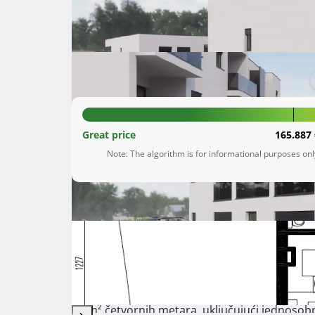
Kaštel Novi
Splitsko-dalmatinska županija
170.772 €
Great price
165.887 
Note: The algorithm is for informational purposes on
Description
 U naselju Rudine u Kaštel Novom, iz kojeg se pruža prekrasan pogled na cijeli Kaštelanski zaljev, trenutno 
radimo na realizaciji projekta izgradnje tri zgra
Na ovoj zanimljivoj lokaciji nudimo moderno di
80 m² četvornih metara, uključujući jednosob