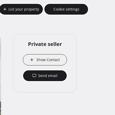
List your property
Cookie settings
Private seller
Show Contact
Send email