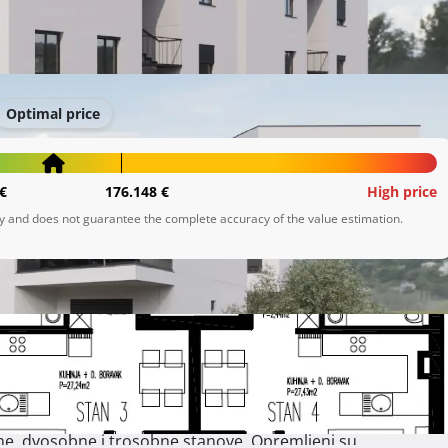
Optimal price
€
176.148 €
High price
ly and does not guarantee the complete accuracy of the value estimation.
de.

zajnirane stanove različitih veličina, u rasponu od 50 m² do
ne, dvosobne i trosobne stanove. Opremljeni su 