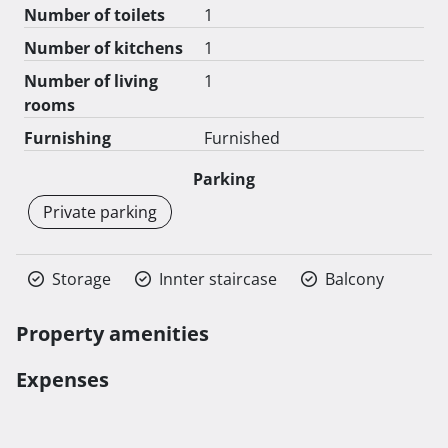
Cijena loggie je 75% od cijene kvadrata, nenatkrivene 
Number of toilets
1
terase i balkoni se obračunavaju 25%, a natkrivene 
Number of kitchens
1
terase i balkoni po 50% od ukupne cijene stambenog 
kvadrata, dok je vrt 10% navedene cijene kvadrata.

Number of living
1
rooms
Nenatkriveno parking mjesto iznosi 8000 eura, 
Furnishing
Furnished
natkriveno 15000 eura. 
Parking
Private parking
Storage
Innter staircase
Balcony
Property amenities
Expenses