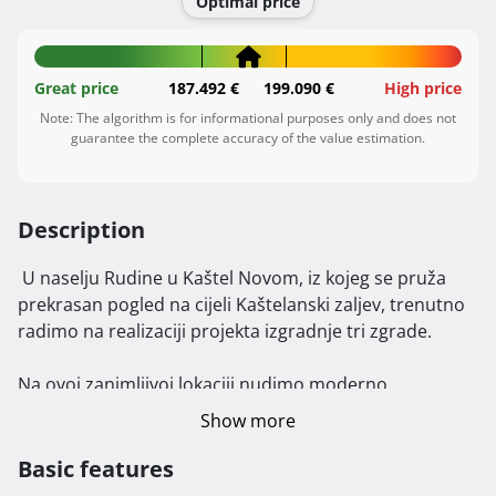
Optimal price
Great price
187.492 €
199.090 €
High price
Note: The algorithm is for informational purposes only and does not
guarantee the complete accuracy of the value estimation.
Description
 U naselju Rudine u Kaštel Novom, iz kojeg se pruža 
prekrasan pogled na cijeli Kaštelanski zaljev, trenutno 
radimo na realizaciji projekta izgradnje tri zgrade.

Na ovoj zanimljivoj lokaciji nudimo moderno 
dizajnirane stanove različitih veličina, u rasponu od 50 
Show more
m² do 80 m² četvornih metara, uključujući jednosobne, 
dvosobne i trosobne stanove. Opremljeni su 
Basic features
visokokvalitetnim materijalima, a savršen su spoj 