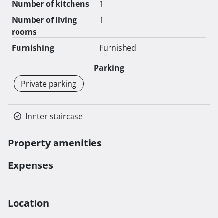
Number of kitchens
1
terase i balkoni se obračunavaju 25%, a natkrivene 
Number of living
1
terase i balkoni po 50% od ukupne cijene stambenog 
rooms
kvadrata, dok je vrt 10% navedene cijene kvadrata.

Furnishing
Furnished
Nenatkriveno parking mjesto iznosi 8000 eura, 
Parking
natkriveno 15000 eura. 
Private parking
Innter staircase
Property amenities
Expenses
Location