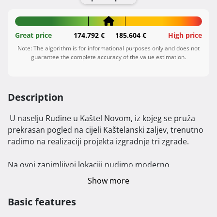
Great price
174.792 €
185.604 €
High price
Note: The algorithm is for informational purposes only and does not
guarantee the complete accuracy of the value estimation.
Description
 U naselju Rudine u Kaštel Novom, iz kojeg se pruža 
prekrasan pogled na cijeli Kaštelanski zaljev, trenutno 
radimo na realizaciji projekta izgradnje tri zgrade.

Na ovoj zanimljivoj lokaciji nudimo moderno 
dizajnirane stanove različitih veličina, u rasponu od 50 
Show more
m² do 80 m² četvornih metara, uključujući jednosobne, 
dvosobne i trosobne stanove. Opremljeni su 
Basic features
visokokvalitetnim materijalima, a savršen su spoj 