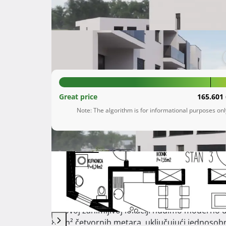
Kaštel Novi
Splitsko-dalmatinska županija
170.968 €
Great price
165.601 
Note: The algorithm is for informational purposes on
Description
 U naselju Rudine u Kaštel Novom, iz kojeg se pruža prekrasan pogled na cijeli Kaštelanski zaljev, trenutno 
radimo na realizaciji projekta izgradnje tri zgra
Na ovoj zanimljivoj lokaciji nudimo moderno di
80 m² četvornih metara, uključujući jednosob