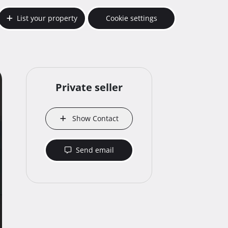
List your property
Cookie settings
Private seller
Show Contact
Send email