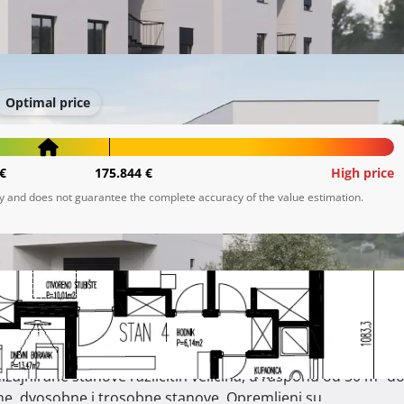
Optimal price
€
175.844 €
High price
ly and does not guarantee the complete accuracy of the value estimation.
de.

zajnirane stanove različitih veličina, u rasponu od 50 m² do
ne, dvosobne i trosobne stanove. Opremljeni su 