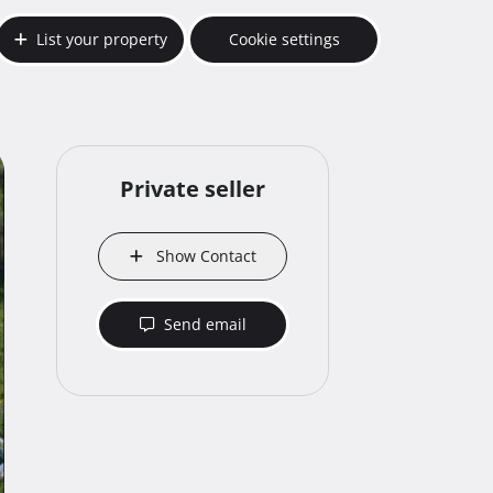
List your property
Cookie settings
Private seller
Show Contact
Send email