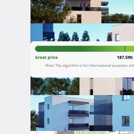
Kaštel Stari
Splitsko-dalmatinska županija
193.564 €
Great price
187.590 
Note: The algorithm is for informational purposes on
Description
 U atraktivnom dalmatinskom naselju Kaštel Stari, na izvrsnoj lokaciji, neposredno iznad Ceste Ivana Pavla 
II, poznatije kao Kaštelanska magistrala, nudi
dvojne i jednoj samostojećoj zgradi. Ovaj proje
stambeno rješenje, u blizini svih sadržaja potre