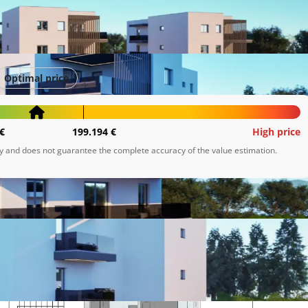
Optimal price
€
199.194 €
High price
ly and does not guarantee the complete accuracy of the value estimation.
mo na prodaju nove stambene i poslovne jedinice, u dvije 
kt je idealan za sve koji traže moderno i kvalitetno 
bnih za život.
