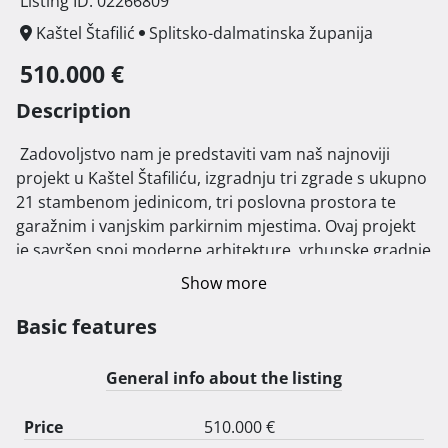
Listing ID: 02266809
Kaštel Štafilić
Splitsko-dalmatinska županija
510.000 €
Description
 Zadovoljstvo nam je predstaviti vam naš najnoviji 
projekt u Kaštel Štafiliću, izgradnju tri zgrade s ukupno 
21 stambenom jedinicom, tri poslovna prostora te 
garažnim i vanjskim parkirnim mjestima. Ovaj projekt 
je savršen spoj moderne arhitekture, vrhunske gradnje 
i izvrsne lokacije.

Show more
Zgrade su smještene na jednoj od najatraktivnijih 
Basic features
lokacija u blizini mora. Nudimo vam jedinstvenu priliku 
za kupnju vrhunskih stanova, koji se nalaze samo 50 
General info about the listing
metara zračne linije od obale, omogućavajući vam da 
svakodnevno uživate u brojnim prednostima 
Price
510.000 €
mediteranskog načina života.
