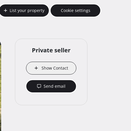
List your property
Cookie settings
Private seller
Show Contact
Send email