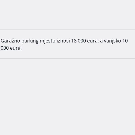
benog kvadrata, dok je vrt 10% navedene cijene kvadrata.

anjsko 10 000 eura.

plaćanje je fleksibilno, po fazama izgradnje. Dovršetak 
Garažno parking mjesto iznosi 18 000 eura, a vanjsko 10
000 eura.
 slobodno nas kontaktirajte.  