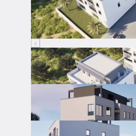
Listing ID: 62703271