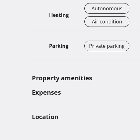
terase i balkoni po 50% od ukupne cijene stam
Autonomous
Heating
Garažno parking mjesto iznosi 18 000 eura, a v
Air condition
Realizacija projekta počinje sredinom 2025., a 
gradnje je planiran za kraj 2025.

Parking
Private parking
Za više informacija i dogovor o razgledavanju,
Property amenities
Expenses
Location