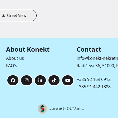
Street View
About Konekt
Contact
About us
info@konekt-nekretn
FAQ's
Radićeva 36, 51000, R
+385 92 169 6912
+385 91 442 1888
powered by SIGIT Agency