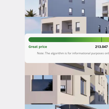
Kaštel Štafilić
Splitsko-dalmatinska župani
217.056 €
Great price
213.047 
Note: The algorithm is for informational purposes on
Description
  Zadovoljstvo nam je predstaviti vam naš najnoviji projekt u Kaštel Štafiliću, izgradnju tri zgrade s ukupno 
21 stambenom jedinicom, tri poslovna prostora
je savršen spoj moderne arhitekture, vrhunske 
Zgrade su smještene na jednoj od najatraktivni