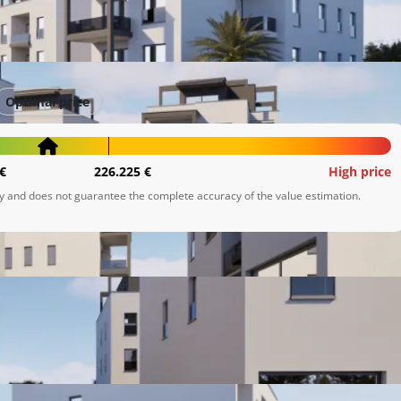
ja
Optimal price
€
226.225 €
High price
ly and does not guarantee the complete accuracy of the value estimation.
 te garažnim i vanjskim parkirnim mjestima. Ovaj projekt 
gradnje i izvrsne lokacije.

jih lokacija u blizini mora. Nudimo vam jedinstvenu priliku 