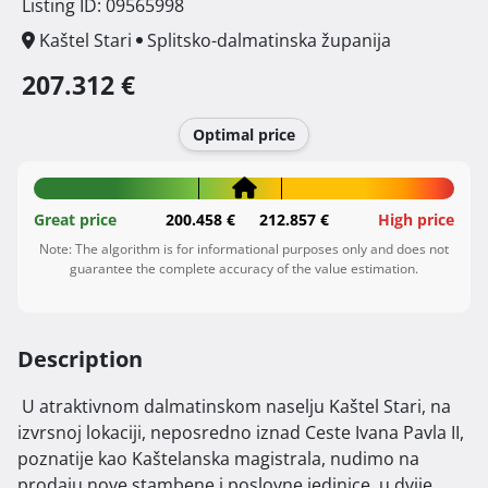
Listing ID: 09565998
Kaštel Stari
Splitsko-dalmatinska županija
207.312 €
Optimal price
Great price
200.458 €
212.857 €
High price
Note: The algorithm is for informational purposes only and does not
guarantee the complete accuracy of the value estimation.
Description
 U atraktivnom dalmatinskom naselju Kaštel Stari, na 
izvrsnoj lokaciji, neposredno iznad Ceste Ivana Pavla II, 
poznatije kao Kaštelanska magistrala, nudimo na 
prodaju nove stambene i poslovne jedinice, u dvije 