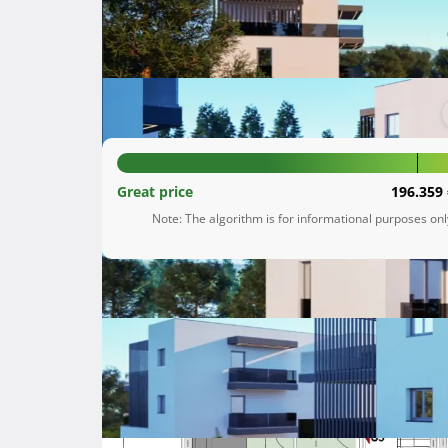
Kaštel Stari
Splitsko-dalmatinska županija
201.992 €
Great price
196.359 
Note: The algorithm is for informational purposes on
Description
 U atraktivnom dalmatinskom naselju Kaštel Stari, na izvrsnoj lokaciji, neposredno iznad Ceste Ivana Pavla 
II, poznatije kao Kaštelanska magistrala, nudi
dvojne i jednoj samostojećoj zgradi. Ovaj proje
stambeno rješenje, u blizini svih sadržaja potre