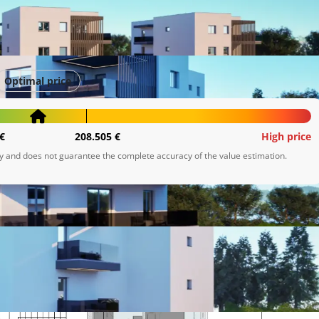
Optimal price
€
208.505 €
High price
ly and does not guarantee the complete accuracy of the value estimation.
mo na prodaju nove stambene i poslovne jedinice, u dvije 
kt je idealan za sve koji traže moderno i kvalitetno 
bnih za život.
