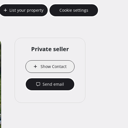
List your property
Cookie settings
Private seller
Show Contact
Send email