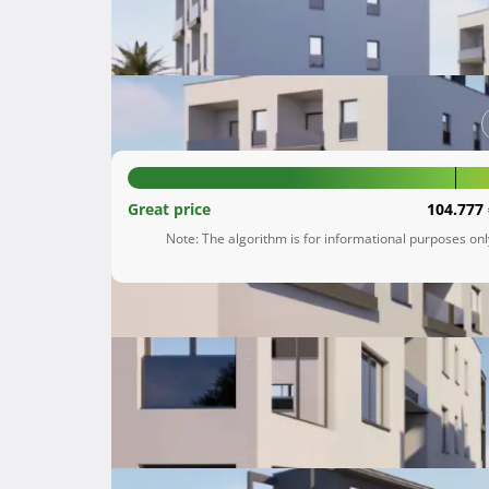
Kaštel Štafilić
Splitsko-dalmatinska župani
108.018 €
Great price
104.777 
Note: The algorithm is for informational purposes on
Description
 Zadovoljstvo nam je predstaviti vam naš najnoviji projekt u Kaštel Štafiliću, izgradnju tri zgrade s ukupno 
21 stambenom jedinicom, tri poslovna prostora
je savršen spoj moderne arhitekture, vrhunske 
Zgrade su smještene na jednoj od najatraktivni