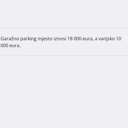
benog kvadrata, dok je vrt 10% navedene cijene kvadrata.

anjsko 10 000 eura.

plaćanje je fleksibilno, po fazama izgradnje. Dovršetak 
Garažno parking mjesto iznosi 18 000 eura, a vanjsko 10
000 eura.
 slobodno nas kontaktirajte.  