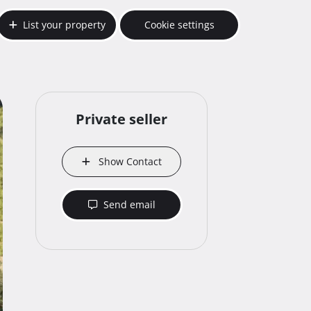
List your property
Cookie settings
Private seller
Show Contact
Send email