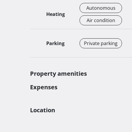
terase i balkoni po 50% od ukupne cijene stam
Autonomous
Heating
Garažno parking mjesto iznosi 18 000 eura, a v
Air condition
Realizacija projekta počinje sredinom 2025., a 
gradnje je planiran za kraj 2025.

Parking
Private parking
Za više informacija i dogovor o razgledavanju,
Property amenities
Expenses
Location