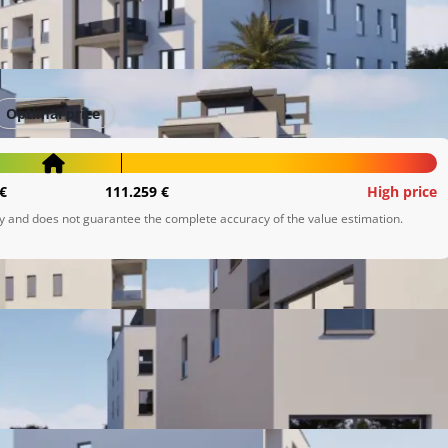
ja
Optimal price
€
111.259 €
High price
ly and does not guarantee the complete accuracy of the value estimation.
 te garažnim i vanjskim parkirnim mjestima. Ovaj projekt 
gradnje i izvrsne lokacije.

jih lokacija u blizini mora. Nudimo vam jedinstvenu priliku 