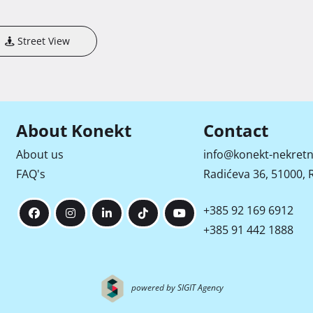
Street View
About Konekt
Contact
About us
info@konekt-nekretn
FAQ's
Radićeva 36, 51000, R
+385 92 169 6912
+385 91 442 1888
powered by SIGIT Agency