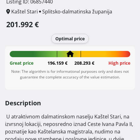
Listing ID: 06857440
Kaštel Stari
Splitsko-dalmatinska županija
201.992 €
Optimal price
Great price
196.159 €
208.293 €
High price
Note: The algorithm is for informational purposes only and does not
guarantee the complete accuracy of the value estimation.
Description
 U atraktivnom dalmatinskom naselju Kaštel Stari, na 
izvrsnoj lokaciji, neposredno iznad Ceste Ivana Pavla II, 
poznatije kao Kaštelanska magistrala, nudimo na 
prodaju nove stambene i poslovne jedinice, u dvije 