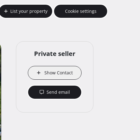
List your property
Cookie settings
Private seller
Show Contact
Send email