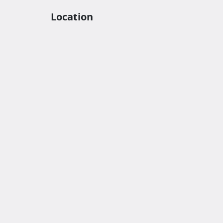
slobodno nas kontaktirajte. 
Location