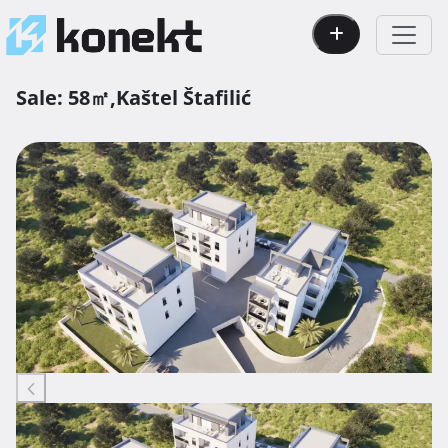
Sale:
58㎡,
Kaštel Štafilić