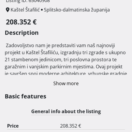
Listing ID: 65040908
Kaštel Štafilić
Splitsko-dalmatinska županija
208.352 €
Description
 Zadovoljstvo nam je predstaviti vam naš najnoviji 
projekt u Kaštel Štafiliću, izgradnju tri zgrade s ukupno 
21 stambenom jedinicom, tri poslovna prostora te 
garažnim i vanjskim parkirnim mjestima. Ovaj projekt 
je savršen spoj moderne arhitekture, vrhunske gradnje 
i izvrsne lokacije.

Show more
Zgrade su smještene na jednoj od najatraktivnijih 
Basic features
lokacija u blizini mora. Nudimo vam jedinstvenu priliku 
za kupnju vrhunskih stanova, koji se nalaze samo 50 
General info about the listing
metara zračne linije od obale, omogućavajući vam da 
svakodnevno uživate u brojnim prednostima 
Price
208.352 €
mediteranskog načina života.
