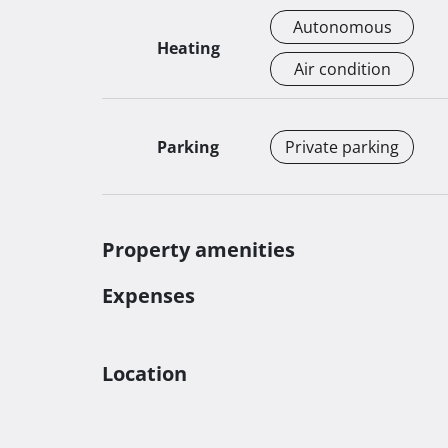
terase i balkoni po 50% od ukupne cijene stam
Autonomous
Heating
Garažno parking mjesto iznosi 18 000 eura, a v
Air condition
Realizacija projekta počinje sredinom 2025., a 
gradnje je planiran za kraj 2025.

Parking
Private parking
Za više informacija i dogovor o razgledavanju,
Property amenities
Expenses
Location