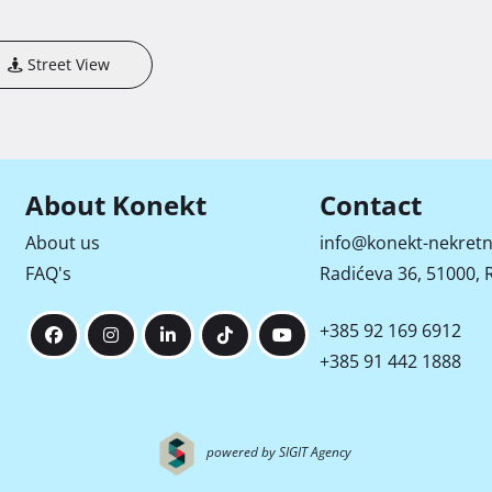
Street View
About Konekt
Contact
About us
info@konekt-nekretn
FAQ's
Radićeva 36, 51000, R
+385 92 169 6912
+385 91 442 1888
powered by SIGIT Agency