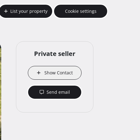
List your property
Cookie settings
Private seller
Show Contact
Send email