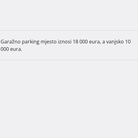
benog kvadrata, dok je vrt 10% navedene cijene kvadrata.

anjsko 10 000 eura.

plaćanje je fleksibilno, po fazama izgradnje. Dovršetak 
Garažno parking mjesto iznosi 18 000 eura, a vanjsko 10
000 eura.
 slobodno nas kontaktirajte.  