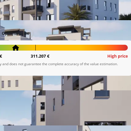
ja
Optimal price
€
311.207 €
High price
ly and does not guarantee the complete accuracy of the value estimation.
 te garažnim i vanjskim parkirnim mjestima. Ovaj projekt 
gradnje i izvrsne lokacije.

jih lokacija u blizini mora. Nudimo vam jedinstvenu priliku 