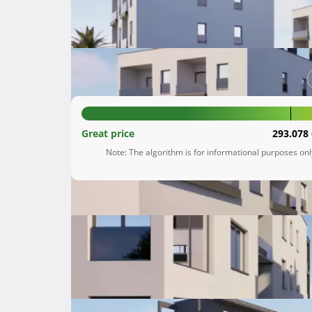
Kaštel Štafilić
Splitsko-dalmatinska župani
307.530 €
Great price
293.078 
Note: The algorithm is for informational purposes on
Description
 Zadovoljstvo nam je predstaviti vam naš najnoviji projekt u Kaštel Štafiliću, izgradnju tri zgrade s ukupno 
21 stambenom jedinicom, tri poslovna prostora
je savršen spoj moderne arhitekture, vrhunske 
Zgrade su smještene na jednoj od najatraktivni