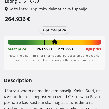
Listing ID: 51167301
Kaštel Stari
Splitsko-dalmatinska županija
264.936 €
Optimal price
Great price
263.563 €
279.866 €
High price
Note: The algorithm is for informational purposes only and does not
guarantee the complete accuracy of the value estimation.
Description
 U atraktivnom dalmatinskom naselju Kaštel Stari, na 
izvrsnoj lokaciji, neposredno iznad Ceste Ivana Pavla II, 
poznatije kao Kaštelanska magistrala, nudimo na 
prodaju nove stambene i poslovne jedinice, u dvije 