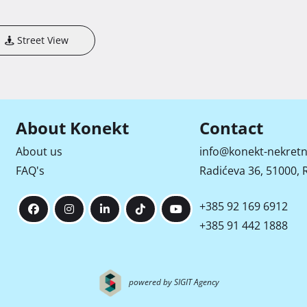
Street View
About Konekt
Contact
About us
info@konekt-nekretn
FAQ's
Radićeva 36, 51000, R
+385 92 169 6912
+385 91 442 1888
powered by SIGIT Agency