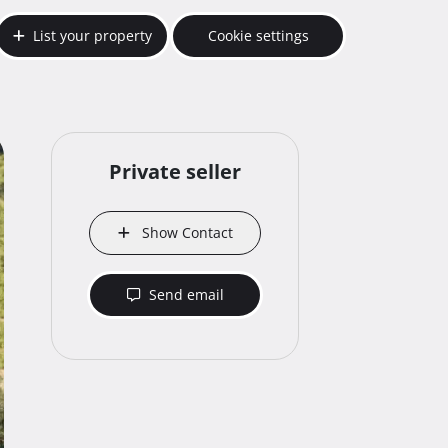
List your property
Cookie settings
Private seller
Show Contact
Send email