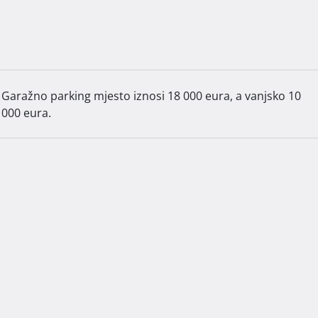
benog kvadrata, dok je vrt 10% navedene cijene kvadrata.

anjsko 10 000 eura.

plaćanje je fleksibilno, po fazama izgradnje. Dovršetak 
Garažno parking mjesto iznosi 18 000 eura, a vanjsko 10
000 eura.
 slobodno nas kontaktirajte.  