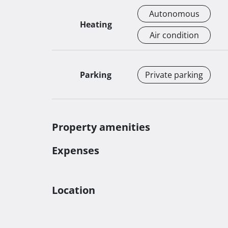
terase i balkoni po 50% od ukupne cijene stam
Autonomous
Heating
Garažno parking mjesto iznosi 18 000 eura, a v
Air condition
Realizacija projekta počinje sredinom 2025., a 
gradnje je planiran za kraj 2025.

Parking
Private parking
Za više informacija i dogovor o razgledavanju,
Property amenities
Expenses
Location