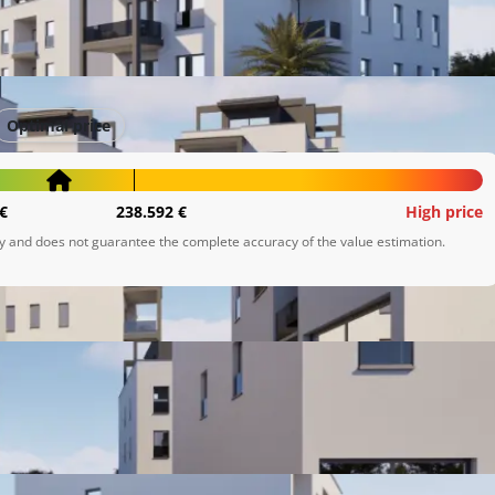
ja
Optimal price
€
238.592 €
High price
ly and does not guarantee the complete accuracy of the value estimation.
 te garažnim i vanjskim parkirnim mjestima. Ovaj projekt 
gradnje i izvrsne lokacije.

jih lokacija u blizini mora. Nudimo vam jedinstvenu priliku 