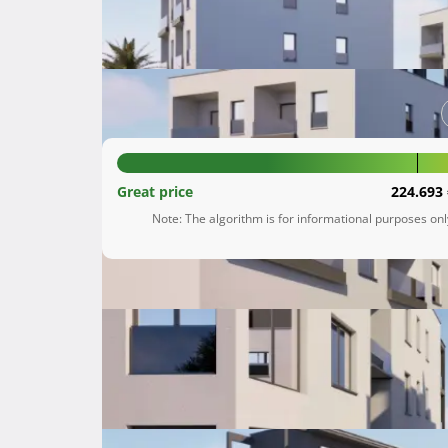
Kaštel Štafilić
Splitsko-dalmatinska župani
232.220 €
Great price
224.693 
Note: The algorithm is for informational purposes on
Description
 Zadovoljstvo nam je predstaviti vam naš najnoviji projekt u Kaštel Štafiliću, izgradnju tri zgrade s ukupno 
21 stambenom jedinicom, tri poslovna prostora
je savršen spoj moderne arhitekture, vrhunske 
Zgrade su smještene na jednoj od najatraktivni