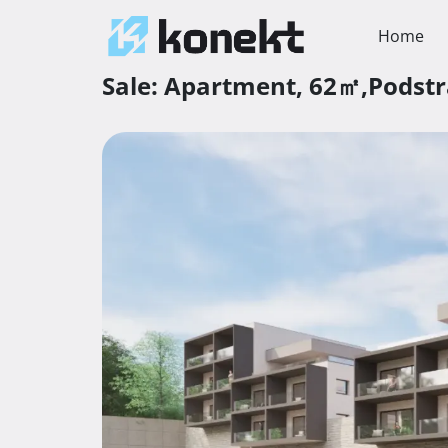
Home
Sale:
Apartment,
62㎡,
Podst