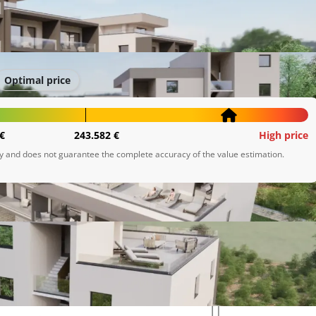
Optimal price
€
243.582 €
High price
ly and does not guarantee the complete accuracy of the value estimation.
 istovremeno biti na dohvat ruke svim pogodnostima 
 800 metara od obale, nude modernu arhitekturu i 