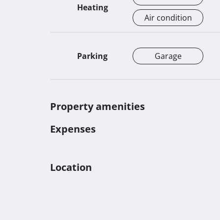
Heating
Air condition
Parking
Garage
Property amenities
Expenses
Location