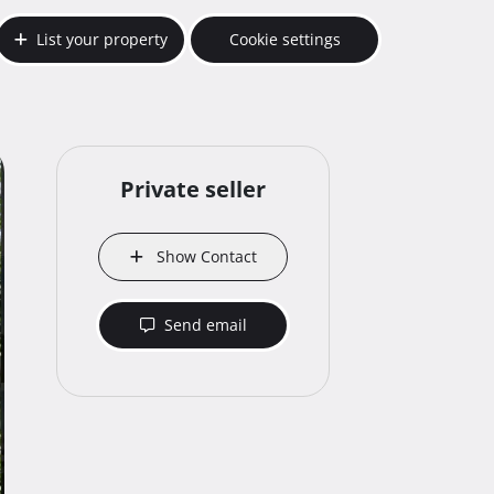
List your property
Cookie settings
Private seller
Show Contact
Send email