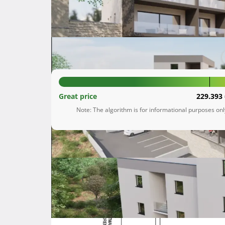
Podstrana
Splitsko-dalmatinska županija
260.995 €
Great price
229.393 
Note: The algorithm is for informational purposes on
Description
 Tražite li savršeno mjesto za život, uživanje u prirodi i blizinu mora? Podstrana je idealna destinacija za 
sve one koji žele pobjeći od gradske gužve, a
urbanog života!

Naše nove dvojne zgrade, koje se nalaze samo