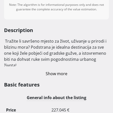
Note: The algorithm is for informational purposes only and does not
guarantee the complete accuracy of the value estimation.
Description
 Tražite li savršeno mjesto za život, uživanje u prirodi i 
blizinu mora? Podstrana je idealna destinacija za sve 
one koji žele pobjeći od gradske gužve, a istovremeno 
biti na dohvat ruke svim pogodnostima urbanog 
života!

Show more
Naše nove dvojne zgrade, koje se nalaze samo 800 
metara od obale, nude modernu arhitekturu i 
Basic features
komforne stanove koje će zadovoljiti i najzahtjevnije 
kupce. Lokacija je savršeno smještena u zelenilu, s lako 
General info about the listing
dostupnim sadržajima poput crkve, škole, jaslica i 
prekrasnih plaža. Ovdje možete uživati u mirnom 
Price
227.045 €