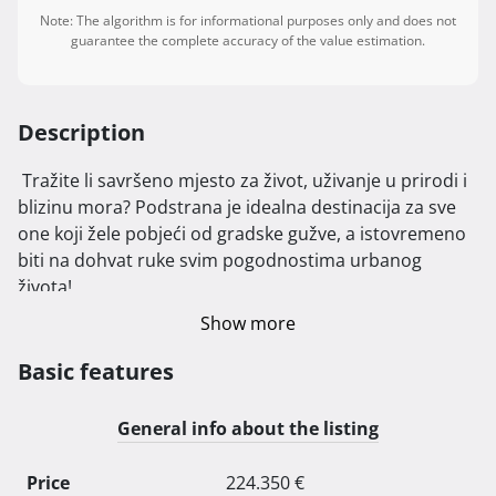
Note: The algorithm is for informational purposes only and does not
guarantee the complete accuracy of the value estimation.
Description
 Tražite li savršeno mjesto za život, uživanje u prirodi i 
blizinu mora? Podstrana je idealna destinacija za sve 
one koji žele pobjeći od gradske gužve, a istovremeno 
biti na dohvat ruke svim pogodnostima urbanog 
života!

Show more
Naše nove dvojne zgrade, koje se nalaze samo 800 
metara od obale, nude modernu arhitekturu i 
Basic features
komforne stanove koje će zadovoljiti i najzahtjevnije 
kupce. Lokacija je savršeno smještena u zelenilu, s lako 
General info about the listing
dostupnim sadržajima poput crkve, škole, jaslica i 
prekrasnih plaža. Ovdje možete uživati u mirnom 
Price
224.350 €