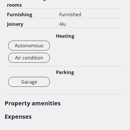
katu se nalazi jedan komforan apartman od 70m2 sa 
rooms
terasom površine 20m2.

Furnishing
Furnished
Posjetite nas i otkrijte svoj novi dom u Podstrani - 
Joinery
Alu
mjestu gdje se sklad prirode i udobnost suvremenog 
Heating
života susreću!  
Autonomous
Air condition
Parking
Garage
Property amenities
Expenses