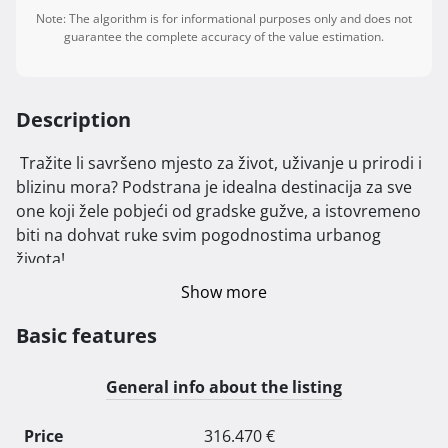
Note: The algorithm is for informational purposes only and does not
guarantee the complete accuracy of the value estimation.
Description
 Tražite li savršeno mjesto za život, uživanje u prirodi i 
blizinu mora? Podstrana je idealna destinacija za sve 
one koji žele pobjeći od gradske gužve, a istovremeno 
biti na dohvat ruke svim pogodnostima urbanog 
života!

Show more
Naše nove dvojne zgrade, koje se nalaze samo 800 
metara od obale, nude modernu arhitekturu i 
Basic features
komforne stanove koje će zadovoljiti i najzahtjevnije 
kupce. Lokacija je savršeno smještena u zelenilu, s lako 
General info about the listing
dostupnim sadržajima poput crkve, škole, jaslica i 
prekrasnih plaža. Ovdje možete uživati u mirnom 
Price
316.470 €