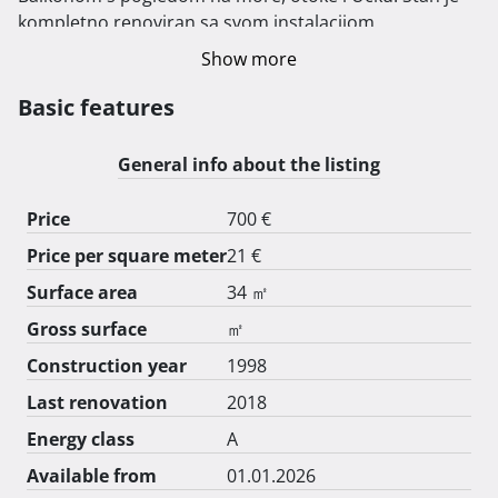
kompletno renoviran sa svom instalacijom, 
keramikom, PVC stolarijom, opremom i namještajem. 
Show more
Prošle godine je napravljena nova fasada na zgradi sa 
8cm izolacijom.

Basic features
Apartman ima spavaću sobu, dnevni boravak, hodnik, 
kompletno opremljenu kuhinju s perilicom posuđa, 
General info about the listing
perilicom rublja, hladnjakom, el. grijačom pločom i 
mikrovalnom pećnicom, te kupaonicu s WC i tuš 
Price
700 €
kabinom. TV ravnog ekrana s internetom i A1 kanalima, 
Price per square meter
21 €
klima uređajem. Vlastito natkriveno parkirno mjesto i 
vanjski GRILL-roštilj. Idealan za poslovne ljude i bračne 
Surface area
34 ㎡
parove.

Gross surface
㎡
Construction year
1998
Iznos pologa:800 € 
Last renovation
2018
Energy class
A
Available from
01.01.2026