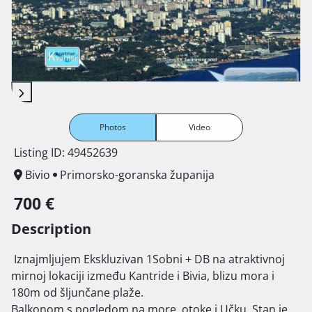
Photos
Video
Listing ID: 49452639
Bivio
Primorsko-goranska županija
700 €
Description
 Iznajmljujem Ekskluzivan 1Sobni + DB na atraktivnoj 
mirnoj lokaciji između Kantride i Bivia, blizu mora i 
180m od šljunčane plaže.

Balkonom s pogledom na more, otoke i Učku. Stan je 