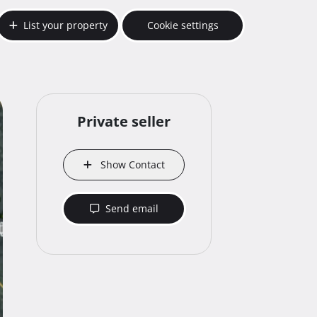
List your property
Cookie settings
Private seller
Show Contact
Send email