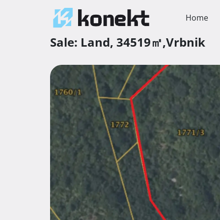
Home
Sale:
Land,
34519㎡,
Vrbnik