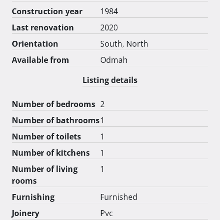
Invalidski pristup. Osigurana su 2 parkirna mjesta.

Construction year
1984
Autom do ulaza u stan.

Last renovation
2020
Stan je osiguran od požara, poplave, izljeva vode, kao i 
namještaj.

Orientation
South, North
Available from
Odmah
Prvenstveno se ovdje kupuje vrijednost Lokacije, vrt, te 
bio magnetna rezonancija- Mir.

Listing details
385 98 9798-202 WhatsApp

Number of bedrooms
2
wise22supreme21@hotmail.com

Number of bathrooms
1
Agencije moraju na ovu cijenu nadograditi proviziju. U 
Number of toilets
1
protivnom se ugovor otkazuje i neće moći dovesti 
klijenta!! 
Number of kitchens
1
Number of living
1
rooms
Furnishing
Furnished
Joinery
Pvc