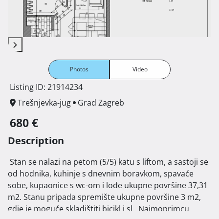
Photos
Video
Listing ID: 21914234
Trešnjevka-jug
Grad Zagreb
680 €
Description
 Stan se nalazi na petom (5/5) katu s liftom, a sastoji se 
od hodnika, kuhinje s dnevnim boravkom, spavaće 
sobe, kupaonice s wc-om i lođe ukupne površine 37,31 
m2. Stanu pripada spremište ukupne površine 3 m2, 
gdje je moguće skladištiti bicikl i sl.. Najmoprimcu 