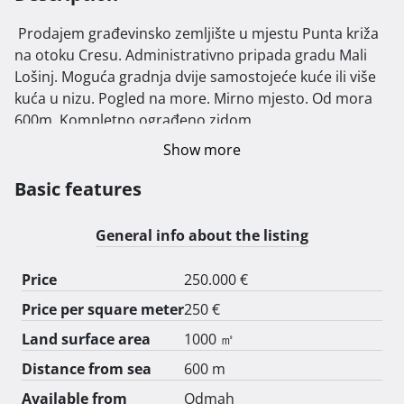
 Prodajem građevinsko zemljište u mjestu Punta križa 
na otoku Cresu. Administrativno pripada gradu Mali 
Lošinj. Moguća gradnja dvije samostojeće kuće ili više 
kuća u nizu. Pogled na more. Mirno mjesto. Od mora 
600m. Kompletno ograđeno zidom. 
Show more
Basic features
General info about the listing
Price
250.000 €
Price per square meter
250 €
Land surface area
1000 ㎡
Distance from sea
600 m
Available from
Odmah