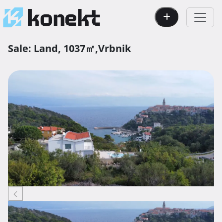
Sale:
Land,
1037㎡,
Vrbnik