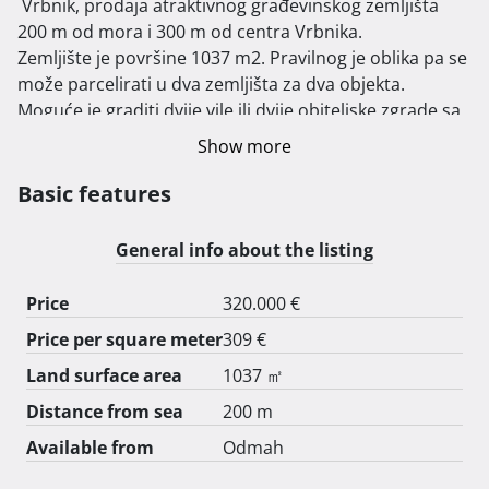
 Vrbnik, prodaja atraktivnog građevinskog zemljišta 
200 m od mora i 300 m od centra Vrbnika.

Zemljište je površine 1037 m2. Pravilnog je oblika pa se 
može parcelirati u dva zemljišta za dva objekta.

Moguće je graditi dvije vile ili dvije obiteljske zgrade sa 
po dvije dvojnice.

Show more
Posredničke agencije isključene. 
Basic features
General info about the listing
Price
320.000 €
Price per square meter
309 €
Land surface area
1037 ㎡
Distance from sea
200 m
Available from
Odmah