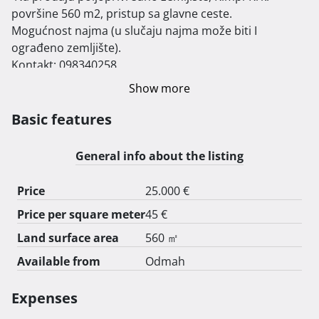
površine 560 m2, pristup sa glavne ceste.

Mogućnost najma (u slučaju najma može biti I 
ograđeno zemljište).

Kontakt: 098340258 
Show more
Basic features
General info about the listing
Price
25.000 €
Price per square meter
45 €
Land surface area
560 ㎡
Available from
Odmah
Expenses