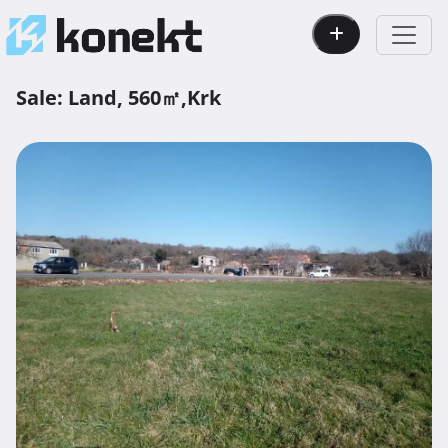
Sale:
Land,
560㎡,
Krk