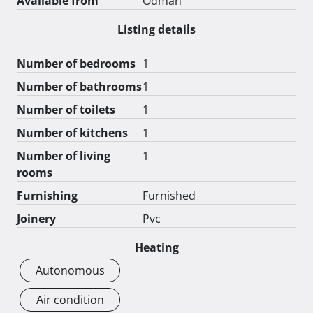
Available from
Odmah
- Idealno za vikend odmore, dugotrajan boravak ili 
investiciju u turistički najam

Listing details
- Stan je savršen izbor za one koji žele živjeti uz more, 
bez stresa i s potpunim komforom.

Number of bedrooms
1
- Cijena: 259.000 EUR

Number of bathrooms
1
- Nazovite odmah i dogovorite razgledavanje!

Number of toilets
1
Number of kitchens
1
Number of living
1
rooms
Furnishing
Furnished
Joinery
Pvc
Heating
Autonomous
Air condition