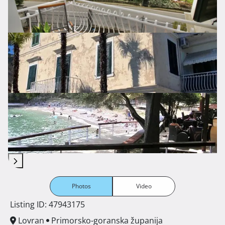
Photos
Video
Listing ID: 47943175
Lovran
Primorsko-goranska županija