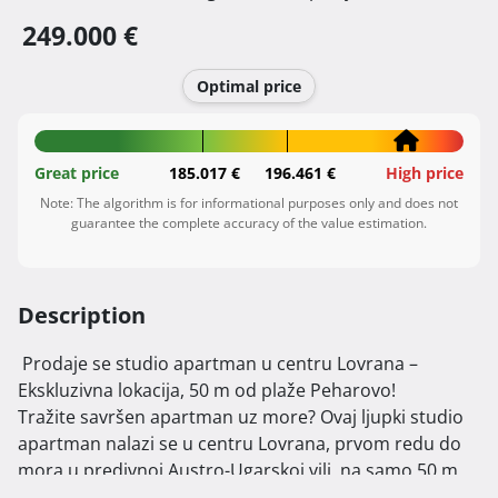
249.000 €
Optimal price
Great price
185.017 €
196.461 €
High price
Note: The algorithm is for informational purposes only and does not
guarantee the complete accuracy of the value estimation.
Description
 Prodaje se studio apartman u centru Lovrana – 
Ekskluzivna lokacija, 50 m od plaže Peharovo!

Tražite savršen apartman uz more? Ovaj ljupki studio 
apartman nalazi se u centru Lovrana, prvom redu do 
mora u predivnoj Austro-Ugarskoj vili, na samo 50 m 
od jedne od najlepših plaža Lovrana – plaže Peharovo.
