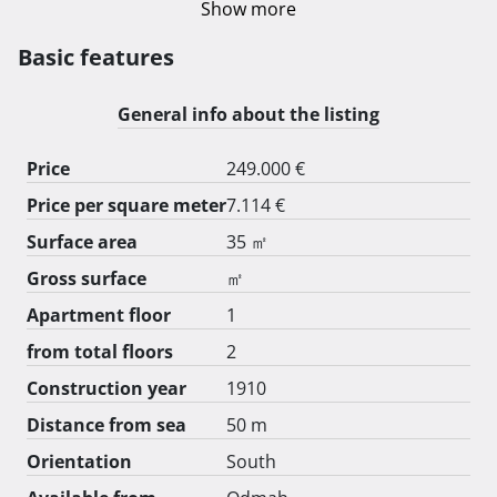
Show more
Detalji nekretnine:

• Lokacija: Prvi red do mora, Lovran, centar

Basic features
• Površina: 35 m²

• Pozicija: Prvi kat s balkonom i pogledom na more

General info about the listing
• Parking: Privatno parkirno mjesto u ograđenom 
dvorištu (pristup putem daljinskog upravljanja)

Price
249.000 €
Raspored stana:

Price per square meter
7.114 €
• Ulazni hodnik

• Dnevni boravak s odvojenim spavaćim dijelom

Surface area
35 ㎡
• Kuhinja s kaučom na razvlačenje

Gross surface
㎡
• Balkon s očaravajućim pogledom na more

Apartment floor
1
Posebnosti:

- Prijeđite cestu i uživajte na plaži bez potrebe za 
from total floors
2
automobilom

Construction year
1910
- Parkirno mjesto u ograđenog dvorišta osigurava 
maksimalnu sigurnost

Distance from sea
50 m
- Povijesna vila s autentičnim šarmom Austro-Ugarske 
Orientation
South
arhitekture
