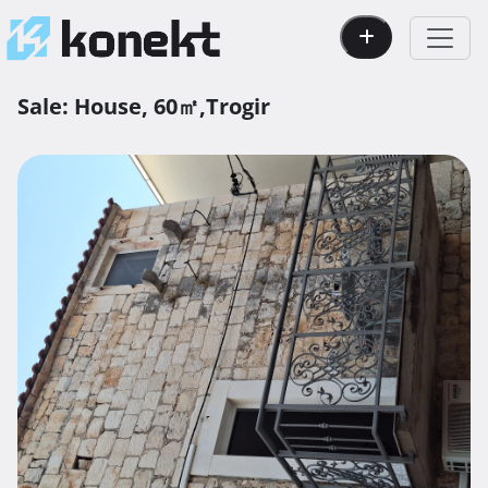
Sale:
House,
60㎡,
Trogir