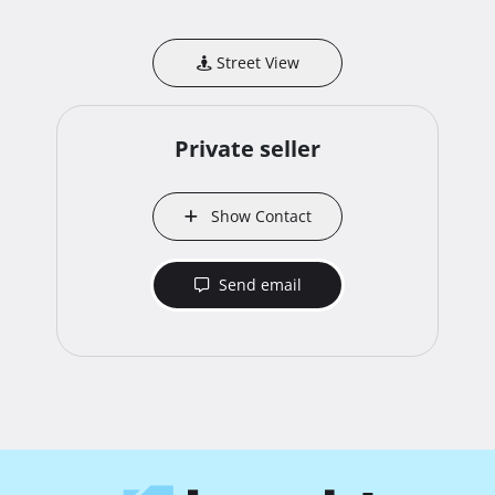
Katastarska čestica 4461.

Put svetog Petra 27, Trogir. 
Street View
Private seller
Show Contact
Send email