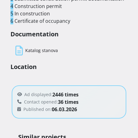
protudimna vrata sa zvučnom izolacijom, podno 
4
Construction permit
grijanje putem dizalica topline, vrhunska 
5
In construction
klimatizacija, dva električna bešumna dizala, 
6
Certificate of occupancy
prvoklasna talijanska keramika), te će posjedovati 
A+ energetski certifikat.

Documentation
Katalog stanova
Planirano useljenje je za lipanj 2027. godine. 
Location
2446 times
Ad displayed:
36 times
Contact opened:
06.03.2026
Published on:
Similar projects