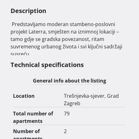
Description
 Predstavljamo moderan stambeno-poslovni 
projekt Laterra, smješten na iznimnoj lokaciji – 
tamo gdje se gradska povezanost, ritam 
suvremenog urbanog života i svi ključni sadržaji 
susreću.

Technical specifications
General info about the listing
Zgrada od sedam katova i ukupno 79 pažljivo 
osmišljenih stanova i apartmana nudi domove 
Location
Trešnjevka-sjever, Grad
prilagođene urbanim navikama, idealnim za one 
Zagreb
koji žele živjeti u ritmu grada, a pritom uživati u 
udobnost i funkcionalnosti prostora.

Total number of
79
apartments
Number of
2
apartments