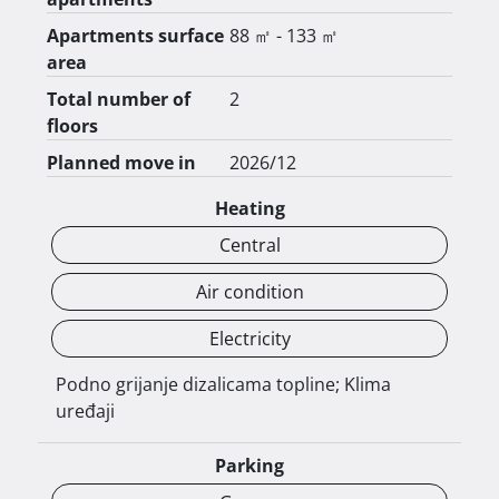
Apartments surface
88 ㎡ - 133 ㎡
area
Svaki stan ima pripadajuće garažno parkirno 
Total number of
2
mjesto i vanjsko parkirno mjesto, dok pojedini 
floors
stanovi imaju prostrane terase i vlastite vrtove.

Planned move in
2026/12
Heating
Central
Air condition
U gradnji se koriste suvremeni sustavi i kvalitetni 
materijali, uključujući dizalice topline, podno 
Electricity
grijanje u svim prostorijama, klimatizaciju, 
Podno grijanje dizalicama topline; Klima
aluminijsku stolariju s troslojnim staklom te 
uređaji
parket i keramiku prve klase.

Parking