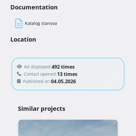
Documentation
Za dodatne informacije slobodno nas 
kontaktirajte na 091/566-1083 ili na 
info@renograd.hr 
Katalog stanova
Location
492 times
Ad displayed:
13 times
Contact opened:
04.05.2026
Published on:
Similar projects