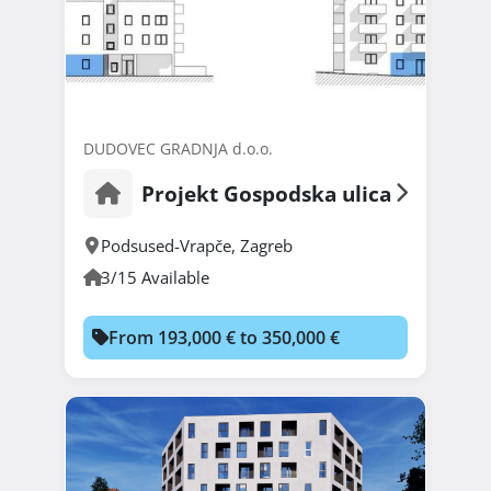
DUDOVEC GRADNJA d.o.o.
Projekt Gospodska ulica
Podsused-Vrapče
,
Zagreb
3/15 Available
From 193,000 € to 350,000 €