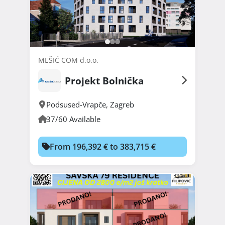
MEŠIĆ COM d.o.o.
Projekt Bolnička
Podsused-Vrapče
,
Zagreb
37/60 Available
From 196,392 € to 383,715 €