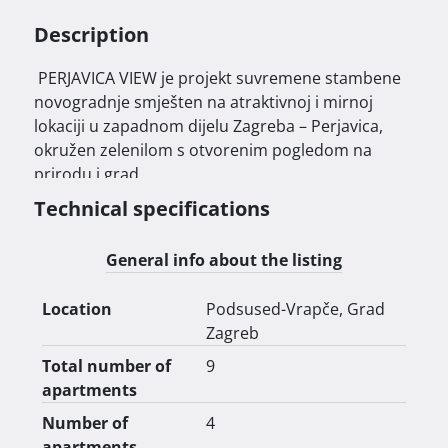
Description
 PERJAVICA VIEW je projekt suvremene stambene 
novogradnje smješten na atraktivnoj i mirnoj 
lokaciji u zapadnom dijelu Zagreba – Perjavica, 
okružen zelenilom s otvorenim pogledom na 
prirodu i grad.

Technical specifications
General info about the listing
Location
Podsused-Vrapče, Grad
Projekt se sastoji od tri samostojeće urbane vile s 
Zagreb
ukupno 9 stanova, pri čemu se na svakoj etaži 
nalazi po jedan stan, što osigurava veću 
Total number of
9
privatnost i ugodno rezidencijalno okruženje.

apartments
Number of
4
apartments