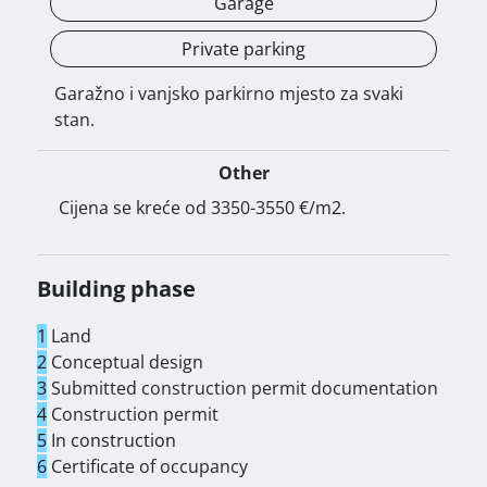
Garage
Private parking
Garažno i vanjsko parkirno mjesto za svaki
stan.
Planirano useljenje: 12/2026

Other
 Cijena se kreće od 3350-3550 €/m2. 
Building phase
Kupnja u ranoj fazi projekta omogućuje 
1
Land
osiguravanje nekretnine po početnoj cijeni prije 
2
Conceptual design
završetka gradnje.

3
Submitted construction permit documentation
4
Construction permit
5
In construction
6
Certificate of occupancy