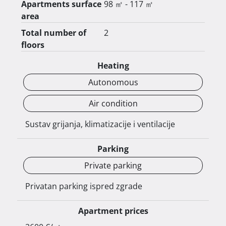
Apartments surface
98 ㎡ - 117 ㎡
area
Planirani završetak gradnje je u proljeće 2025. 
godine.

Total number of
2
Cijena iznosi 2.600 €/m².

floors
Heating
Sve informacije dostupne su na broj: 00385 98 
9027 599. 
Autonomous
Air condition
Sustav grijanja, klimatizacije i ventilacije
Parking
Private parking
Privatan parking ispred zgrade
Apartment prices