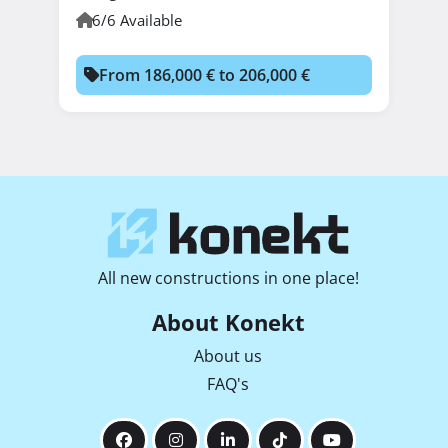
6/6 Available
From 186,000 € to 206,000 €
All new constructions in one place!
About Konekt
About us
FAQ's