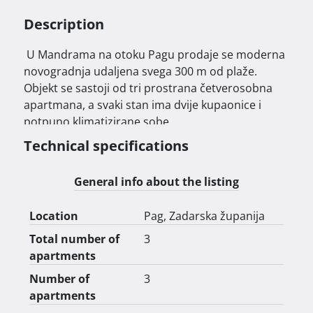
Description
 U Mandrama na otoku Pagu prodaje se moderna 
novogradnja udaljena svega 300 m od plaže. 
Objekt se sastoji od tri prostrana četverosobna 
apartmana, a svaki stan ima dvije kupaonice i 
potpuno klimatizirane sobe.

Technical specifications
Prizemlje i katovi projektirani su tako da svaki 
apartman raspolaže vlastitim vrtom površine 
General info about the listing
približno 80–100 m². U prizemlju se nalazi bazen 
od 22 m², a predviđena je i mogućnost izgradnje 
Location
Pag, Zadarska županija
još dva dodatna bazena, čime bi svaki stan imao 
svoju privatnu oazu.

Total number of
3
apartments
Stanovi na prvom i drugom katu nude pogled na 
Number of
3
more iz svake sobe, što dodatno naglašava 
apartments
atraktivnost lokacije.
