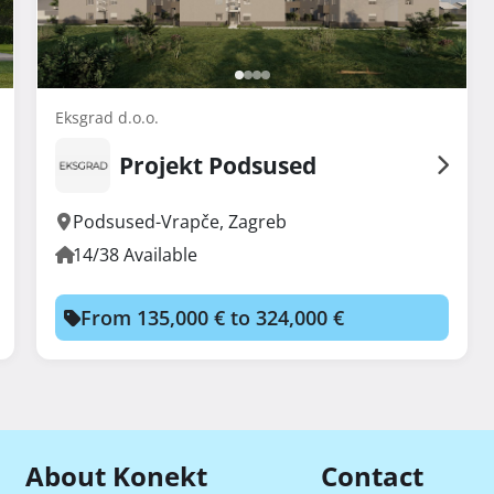
Eksgrad d.o.o.
Projekt Podsused
Podsused-Vrapče
,
Zagreb
14/38 Available
From 135,000 € to 324,000 €
About Konekt
Contact