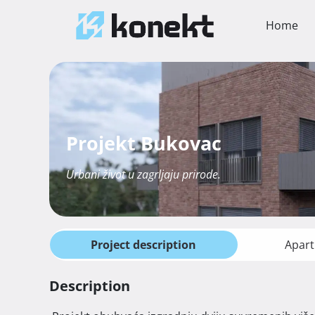
Home
Projekt Bukovac
Urbani život u zagrljaju prirode.
Project description
Apart
Description