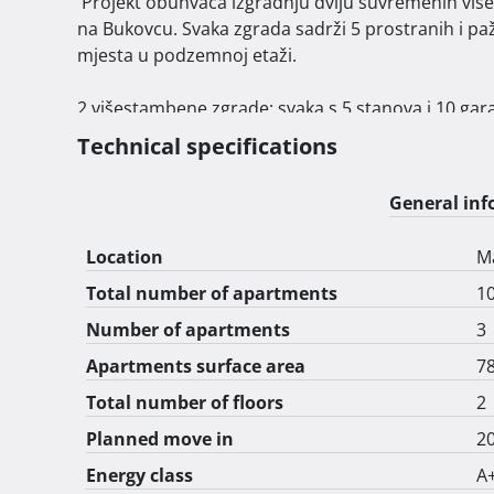
 Projekt obuhvaća izgradnju dviju suvremenih višestambenih zgrada smještenih u mirnoj ulici Brezinščak 
na Bukovcu. Svaka zgrada sadrži 5 prostranih i pažl
mjesta u podzemnoj etaži.

2 višestambene zgrade: svaka s 5 stanova i 10 gara
Technical specifications
Početak gradnje: 11/2025

General info
Završetak: 3/2027

Location
M
Total number of apartments
1
Lokacija

Number of apartments
3
Apartments surface area
78
Projekt se nalazi u ulici Brezinščak, na mirnoj loka
Total number of floors
2
Za obitelji, mlade parove ili pojedince koji traže 
Planned move in
2
prirodom, lokacija ovog projekta predstavlja savrš
Energy class
A