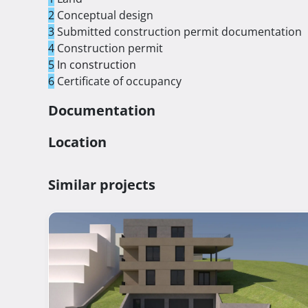
prostoriji)

2
Conceptual design
3
Submitted construction permit documentation
Visoki stropovi (297 cm)

4
Construction permit
5
In construction
Otvori: aluminijska stolarija, aluminijske rolete n
6
Certificate of occupancy
široki otvori

Documentation
Visokokvalitetne sanitarije (mogućnost odabira ku
Location
Unutarnja stolarija sa skrivenim pantama

Similar projects
Obloge: hrastovi parketi i keramika (mogućnost od
Protuprovalna vrata

Dizalo

Osiguran parking za sva vozila u podzemnoj garaži