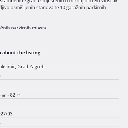
jivo osmišljenih stanova te 10 garažnih parkirnih 
žnih parkirnih mjesta

 about the listing
aksimir, Grad Zagreb
0
 ㎡ - 82 ㎡
ciji okruženoj zelenilom i novim kvartom urbanih vila.

moderan dom u okruženju gdje se gradski život stapa s 
027/03
en odabir.

+