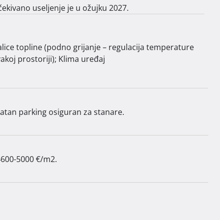
ekivano useljenje je u ožujku 2027.
alice topline (podno grijanje – regulacija temperature
akoj prostoriji); Klima uređaj
vatan parking osiguran za stanare.
4600-5000 €/m2. 
dno grijanje – regulacija temperature u svakoj 