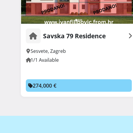
Kontaktirajte nas

091 30 20 282

info@tmb.hr

Savska 79 Residence
Sesvete
,
Zagreb
TMB d.o.o.

1/1 Available
Kostanjek 40/4

274,000 €
10 000 Zagreb

https://tmb-realestate.eu/ 