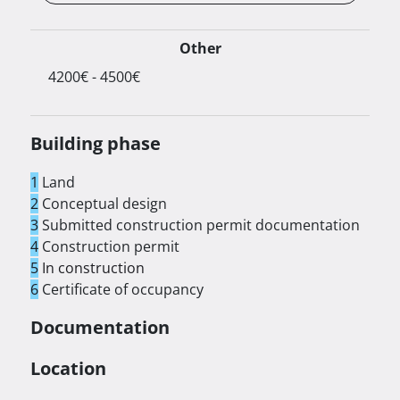
Other
 4200€ - 4500€ 
info.arenadream@gmail.com   

Building phase
+385 95 222 15 55 
1
Land
2
Conceptual design
3
Submitted construction permit documentation
4
Construction permit
5
In construction
6
Certificate of occupancy
Documentation
Location