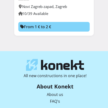
Novi Zagreb-zapad
,
Zagreb
10/39 Available
From 1 € to 2 €
All new constructions in one place!
About Konekt
About us
FAQ's