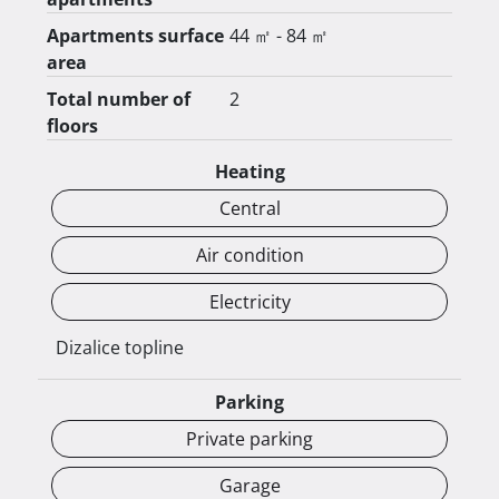
Apartments surface
44 ㎡ - 84 ㎡
area
Total number of
2
Posebna prednost ove lokacije je blizina škole i 
floors
vrtića, što ju čini savršenim izborom za obiteljski 
Heating
život, ali i odličnom prilikom za investiciju.

Central
Air condition
Electricity
Uz stan je obavezna kupnja parkirnog mjesta.

Dizalice topline
Parking
Private parking
Garage
Više informacija na:
