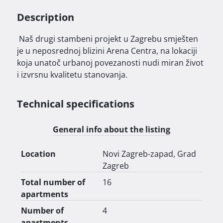
Description
 Naš drugi stambeni projekt u Zagrebu smješten 
je u neposrednoj blizini Arena Centra, na lokaciji 
koja unatoč urbanoj povezanosti nudi miran život 
i izvrsnu kvalitetu stanovanja.

Technical specifications
General info about the listing
Radi se o boutique zgradi s 16 stanova, 
Location
Novi Zagreb-zapad, Grad
projektiranoj s naglaskom na funkcionalnost, 
Zagreb
udobnost i estetiku.Stanovi su opremljeni 
materijalima vrhunske kvalitete, a gradnju izvodi 
Total number of
16
provjereni i renomirani izvođač PRIZIDA GRADNJA 
apartments
d.o.o..

Number of
4
apartments