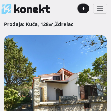
Prodaja:
Kuća,
128㎡,
Ždrelac