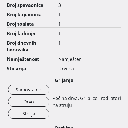
kuće iz snova za odmor ili iznajmljivanje.

Broj spavaonica
3
Sva dokumentacija vezana uz nekretninu je uredna te 
Broj kupaonica
1
se može kupiti i na kredit.

Broj toaleta
1
Cijena kuće je 600.000eura

Kontakt:091/9066216 
Broj kuhinja
1
Broj dnevnih
1
boravaka
Namještenost
Namješten
Stolarija
Drvena
Grijanje
Samostalno
Peć na drva, Grijalice i radijatori
Drvo
na struju
Struja
Parking