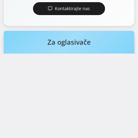
Kontaktirajte nas
Za oglasivače
Prezentacija projekta
Naš tim profesionalaca napravit će
vrhunsku prezentaciju Vaše
nekretnine s najnovijom
tehnologijom.
Obrada dokumentacije
Zaprimanje i priprema vlasničkog
lista,energetskog certifikata i obrada