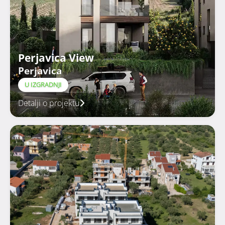
Perjavica View
Perjavica
U IZGRADNJI
Detalji o projektu