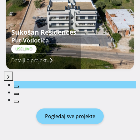
Sukošan Residences
Put Vodotića
USELJIVO
Detalji o projektu
Pogledaj sve projekte