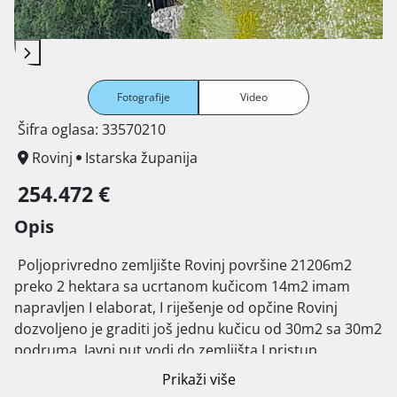
Fotografije
Video
Šifra oglasa: 33570210
Rovinj
Istarska županija
254.472 €
Opis
 Poljoprivredno zemljište Rovinj površine 21206m2 
preko 2 hektara sa ucrtanom kučicom 14m2 imam 
napravljen I elaborat, I riješenje od opčine Rovinj 
dozvoljeno je graditi još jednu kučicu od 30m2 sa 30m2 
podruma. Javni put vodi do zemljišta I pristup 
automobilom ili kamionom, ograđeno suhozidom 
Prikaži više
plodna zemlja, za vodu treba napraviti bušotinu za 