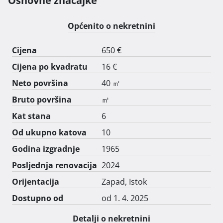
Osnovne značajke
Vatroslav Lisinski.

Općenito o nekretnini
Cijena mjesečnog najma je 650 eura + režije + polog u 
iznosu mjesečnog najma.

Cijena
650 €
Cijena po kvadratu
16 €
Stan je useljiv od 1. 4. 2025. Iznajmljuje se na najmanje 
godinu dana uz obvezno potpisivanje ugovora.

Neto površina
40 ㎡
Bruto površina
㎡
Sve dodatne informacije možete dobiti na 095 900 
Kat stana
6
1294. 
Od ukupno katova
10
Godina izgradnje
1965
Posljednja renovacija
2024
Orijentacija
Zapad, Istok
Dostupno od
od 1. 4. 2025
Detalji o nekretnini