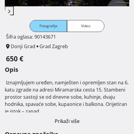
Fotografije
Video
Šifra oglasa: 90143671
Donji Grad
Grad Zagreb
650 €
Opis
 Iznajmljujem uređen, namješten i opremljen stan na 6. 
katu zgrade na adresi Miramarska cesta 15. Stambeni 
prostor sastoji se od dnevne sobe, kuhinje, dvaju 
hodnika, spavaće sobe, kupaonice i balkona. Orijetiran 
je istok – zapad.

Prikaži više
U neposrednoj blizini zgrade nalaze se Gradsko 
poglavarstvo, Importanne centar i Koncertna dvorana 