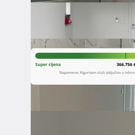
Šifra oglasa: 75161598
Banderovo
Primorsko-goranska županija
500.000 €
Super cijena
366.756 
Napomena: Algoritam služi isključivo u inform
Opis
 Prodaje se novogradnja na adresi Rudolfa Tomšića 27A. Zgrada ima A++ energetski certifikat i opremljena 
je s alarmnim sustavom.

Uz stan dolaze dva garažna parkirna mjesta i 