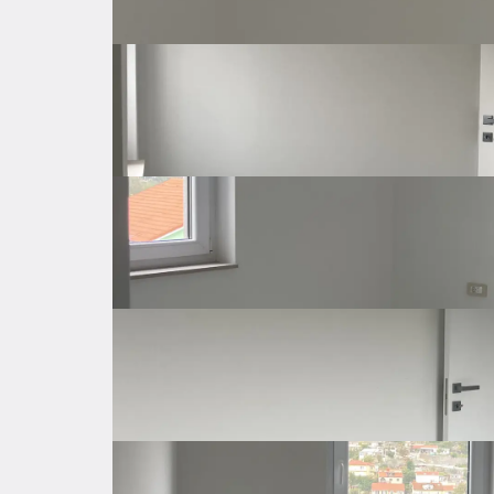
Osnovne značajke
Općenito o nekretnini
Cijena
500.000 €
Cijena po kvadratu
4.545 €
Neto površina
110 ㎡
Bruto površina
110 ㎡
Kat stana
2
Od ukupno katova
2
Godina izgradnje
2024
Energetski razred
A
Orijentacija
Jug