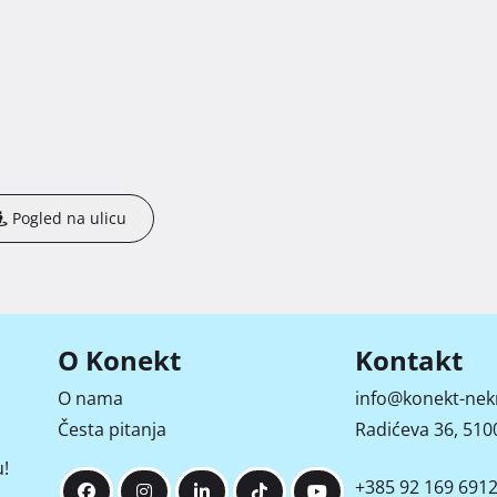
Pogled na ulicu
O Konekt
Kontakt
O nama
info@konekt-nek
Česta pitanja
Radićeva 36, 5100
!
+385 92 169 691