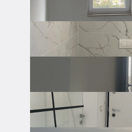
Dostupno od
Odmah
Samostalno
Grijanje
Struja
Parking
Privatan parking
Spremište
Alarm
Unutarnje s
Opremljenost nekretnine
Troškovi
Okvirni mjesečni trošak energenata, struje
vode