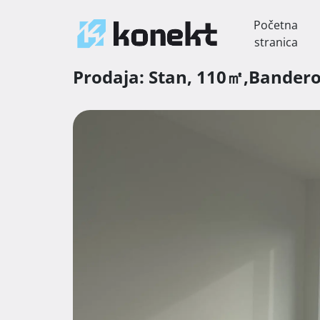
Početna
stranica
Prodaja:
Stan,
110㎡,
Bander