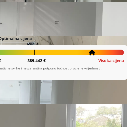
Optimalna cijena
€
389.442 €
Visoka cijena
ativne svrhe i ne garantira potpunu točnost procjene vrijednosti.
ostava. 