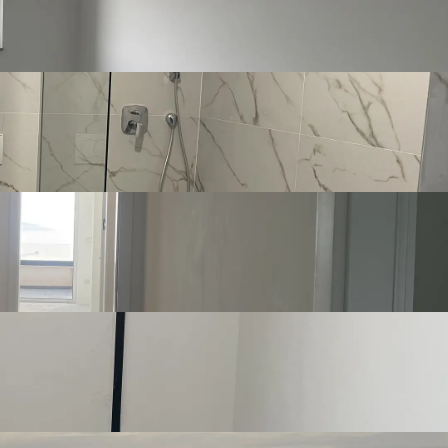
Podno grijanje, dizalica topline
Privatna dva garažna parkirna mjesta ispred zgrade
tubište
Balkon
 i
10 €