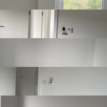
Prikaži više
Detalji o nekretnini
Broj spavaonica
3
Broj kupaonica
2
Broj toaleta
2
Broj kuhinja
1
Broj dnevnih
1
boravaka
Namještenost
Nenamješten
Stolarija
Pvc