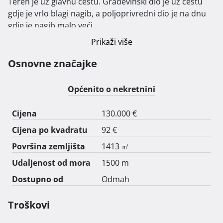
Teren je uz glavnu cestu. Građevinski dio je uz cestu 
gdje je vrlo blagi nagib, a poljoprivredni dio je na dnu 
gdje je nagib malo veći.

Zemljište je zaraslo, ali nema debljih stabala tako da se 
Prikaži više
može relativno lako očistiti.

Osnovne značajke
Prvi kontakt na WhatsApp jer sam često nedostupan.

095 866 4653 
Općenito o nekretnini
Cijena
130.000 €
Cijena po kvadratu
92 €
Površina zemljišta
1413 ㎡
Udaljenost od mora
1500 m
Dostupno od
Odmah
Troškovi