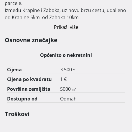
parcele.

Između Krapine i Zaboka, uz novu brzu cestu, udaljeno 
od Krapine 5km, od Zaboka 10km.

Parcele K.O. Velika Ves (1683, 1684, 1685)

Prikaži više
Nekretnina se iznajmljuje godišnje; ukupno 42000€. 
Osnovne značajke
Općenito o nekretnini
Cijena
3.500 €
Cijena po kvadratu
1 €
Površina zemljišta
5000 ㎡
Dostupno od
Odmah
Troškovi